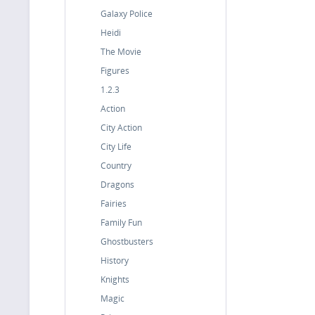
Galaxy Police
Heidi
The Movie
Figures
1.2.3
Action
City Action
City Life
Country
Dragons
Fairies
Family Fun
Ghostbusters
History
Knights
Magic