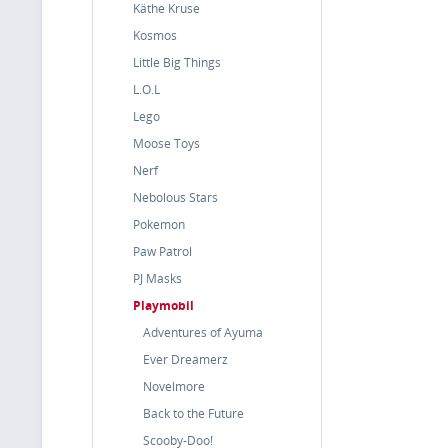
Käthe Kruse
Kosmos
Little Big Things
L.O.L
Lego
Moose Toys
Nerf
Nebolous Stars
Pokemon
Paw Patrol
PJ Masks
Playmobil
Adventures of Ayuma
Ever Dreamerz
Novelmore
Back to the Future
Scooby-Doo!