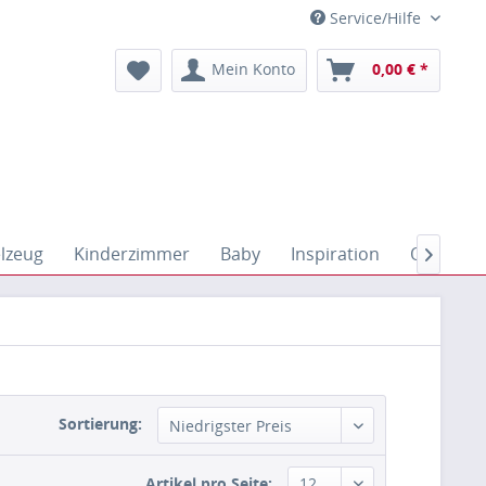
Service/Hilfe
Mein Konto
0,00 € *
elzeug
Kinderzimmer
Baby
Inspiration
Outdoor

Sortierung:
Artikel pro Seite: