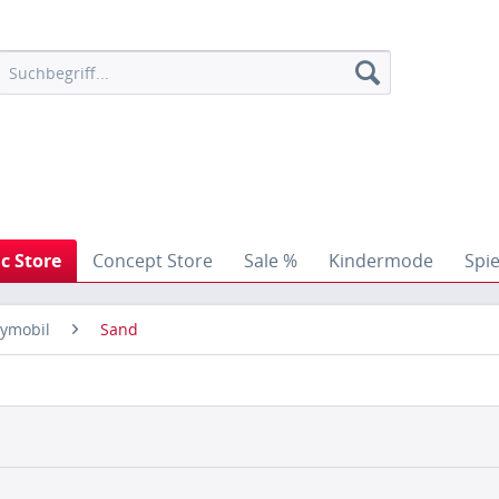
ic Store
Concept Store
Sale %
Kindermode
Spi
aymobil
Sand