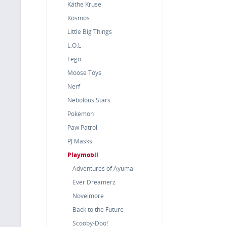
Käthe Kruse
Kosmos
Little Big Things
L.O.L
Lego
Moose Toys
Nerf
Nebolous Stars
Pokemon
Paw Patrol
PJ Masks
Playmobil
Adventures of Ayuma
Ever Dreamerz
Novelmore
Back to the Future
Scooby-Doo!