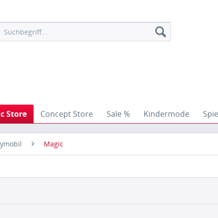
ic Store
Concept Store
Sale %
Kindermode
Spi
aymobil
Magic