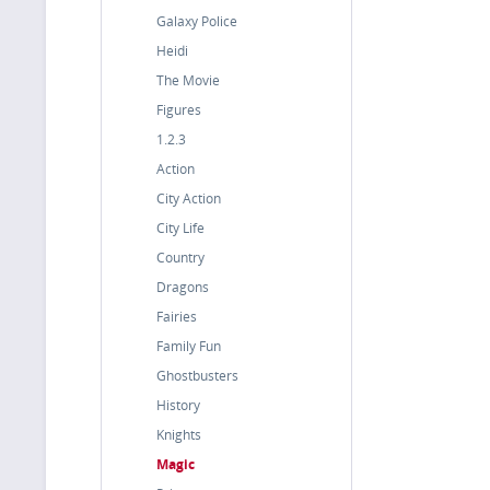
Galaxy Police
Heidi
The Movie
Figures
1.2.3
Action
City Action
City Life
Country
Dragons
Fairies
Family Fun
Ghostbusters
History
Knights
Magic