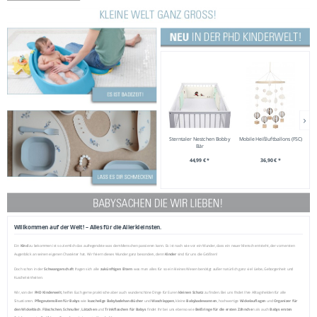
Sterntaler Nestchen Bobby
Mobile Heißluftballons (FSC)
Bär
44,99 € *
36,90 € *
Willkommen auf der Welt! – Alles für die Allerkleinsten.
Ein
Kind
zu bekommen ist so ziemlich das aufregendste was dem Menschen passieren kann. Es ist nach wie vor ein Wunder, dass ein neuer Mensch entsteht, der vom ersten
Augenblick an seinen eigenen Charakter hat. Wir feiern dieses Wunder ganz besonders, denn
Kinder
sind für uns die Größten!
Doch schon in der
Schwangerschaft
fragen sich alle
zukünftigen Eltern
was man alles für so ein kleines Wesen benötigt außer natürlich ganz viel Liebe, Geborgenheit und
Kuscheleinheiten.
Wir, von der
PHD Kinderwelt
, helfen Euch gerne praktische aber auch wunderschöne Dinge für Euren
kleinen
Schatz
zu finden. Bei uns findet Ihre Alltagshelden für alle
Situationen.
Pflegeutensilien für Babys
wie
kuschelige Babybadehandtücher
und
Waschlappen
, kleine
Babybadewannen
, hochwertige
Wickelauflagen
und
Organizer für
den Wickeltisch
.
Fläschchen
,
Schnuller
,
Lätzchen
und
Trinkflaschen
für Babys
findet Ihr bei uns ebenso wie
Beißringe für die ersten Zähnche
n als auch
Babys ersten