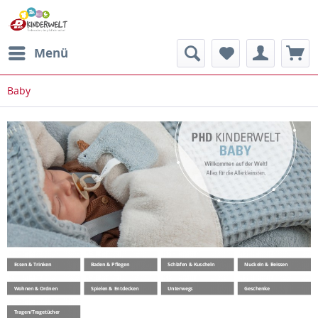
Menü
Baby
Essen & Trinken
Baden & Pflegen
Schlafen & Kuscheln
Nuckeln & Beissen
Wohnen & Ordnen
Spielen & Entdecken
Unterwegs
Geschenke
Tragen/Tragetücher