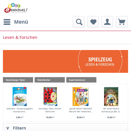
Menü
Lesen & Forschen
Ravensburger Tiptoi
Kinderbücher
Experimentieren
Leserabe - Sonderausgaben:
ministeps: Mein Knister-
tiptoi® Wieso? Weshalb?
Der wilde Räuber
Fantastische...
Käferchen
Warum? Wir entdecken...
Donnerpups (Bd. 3) -
Freitag...
5,99 € *
10,99 € *
19,99 € *
15,00 € *
Filtern