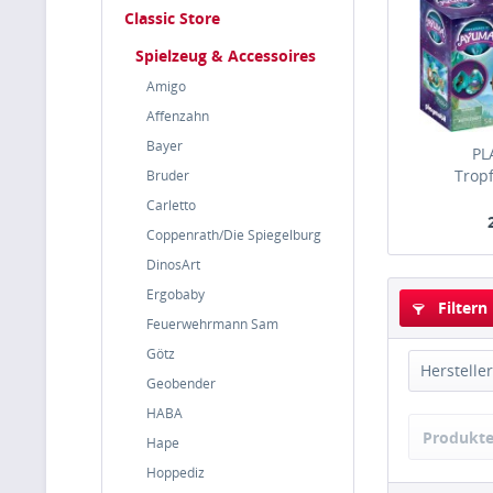
Classic Store
Spielzeug & Accessoires
Amigo
Affenzahn
Bayer
PL
Trop
Bruder
Carletto
Coppenrath/Die Spiegelburg
DinosArt
Ergobaby
Filtern
Feuerwehrmann Sam
Götz
Hersteller
Geobender
HABA
Playm
Produkte
Hape
Hoppediz