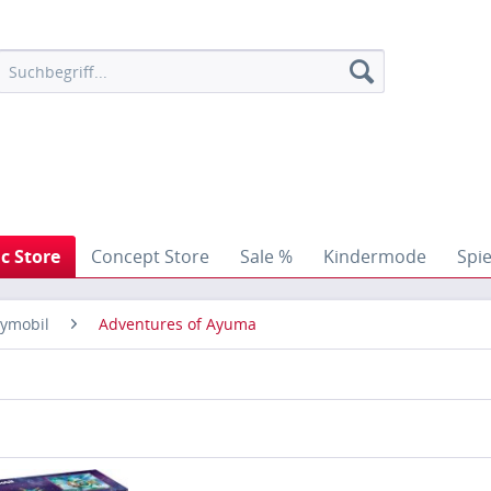
ic Store
Concept Store
Sale %
Kindermode
Spi
aymobil
Adventures of Ayuma