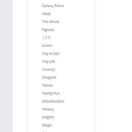
Galaxy Police
Heidi
The Movie
Figures
1.2.3
Action
City Action
City Life
Country
Dragons
Fairies
Family Fun
Ghostbusters
History
Knights
Magic