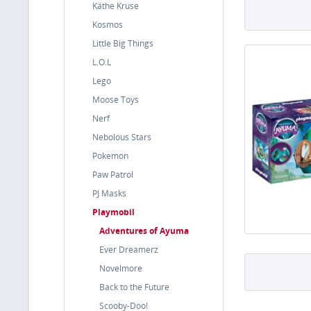
Käthe Kruse
Kosmos
Little Big Things
L.O.L
Lego
Moose Toys
Nerf
Nebolous Stars
Pokemon
Paw Patrol
PJ Masks
Playmobil
Adventures of Ayuma
Ever Dreamerz
Novelmore
Back to the Future
Scooby-Doo!