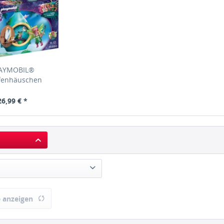
AYMOBIL®
fenhäuschen
26,99 € *
obil
 anzeigen