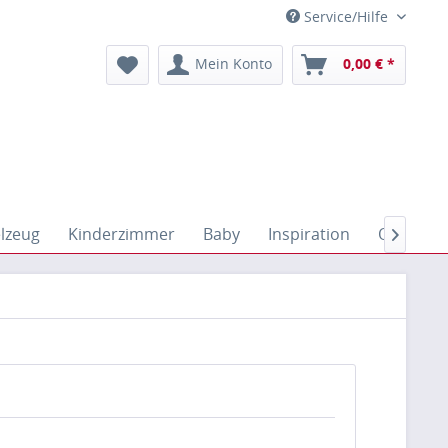
Service/Hilfe
Mein Konto
0,00 € *
elzeug
Kinderzimmer
Baby
Inspiration
Outdoor
