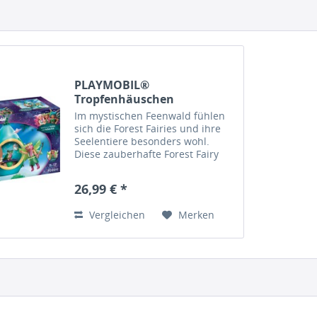
PLAYMOBIL®
Tropfenhäuschen
Im mystischen Feenwald fühlen
sich die Forest Fairies und ihre
Seelentiere besonders wohl.
Diese zauberhafte Forest Fairy
und ihre geliebte Begleiterin, die
Blättereule, nennen ein
26,99 € *
gemütliches Tropfenhaus ihr
Zuhause. Ist es Zeit zum...
Vergleichen
Merken