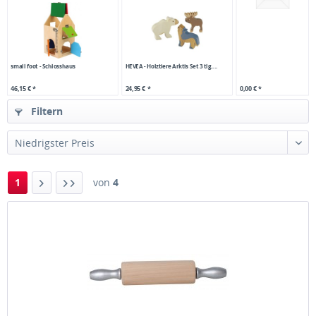
small foot - Schlosshaus
HEVEA - Holztiere Arktis Set 3 tlg....
0,00 € *
46,15 € *
24,95 € *
Filtern
1
von
4