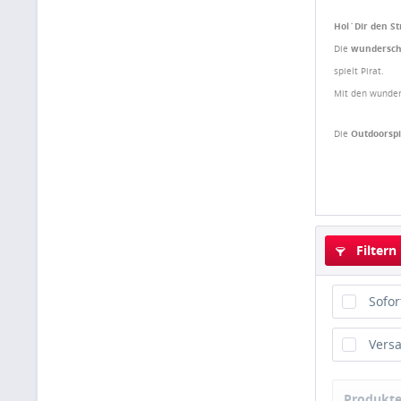
Hol`Dir den S
Die
wundersc
spielt Pirat.
Mit den wund
Die
Outdoorsp
Filtern
Sofor
Versa
Produkte