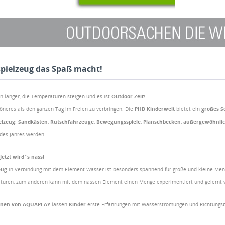
pielzeug das Spaß macht!
n länger, die Temperaturen steigen und es ist
Outdoor-Zeit
!
öneres als den ganzen Tag im Freien zu verbringen. Die
PHD Kinderwelt
bietet ein
großes S
elzeug
:
Sandkästen
,
Rutschfahrzeuge
,
Bewegungsspiele
,
Planschbecken
,
außergewöhnlic
 des Jahres werden.
 Jetzt wird´s nass!
eug
in Verbindung mit dem Element Wasser ist besonders spannend für große und kleine Men
uren, zum anderen kann mit dem nassen Element einen Menge experimentiert und gelernt
hnen von AQUAPLAY
lassen
Kinder
erste Erfahrungen mit Wasserströmungen und Richtungs