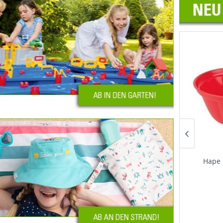
Hape Schiefer Turm von
Hape 
Pisa
3,49 € *