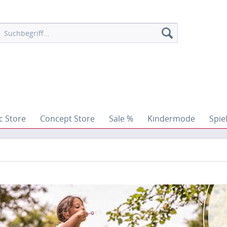
c Store
Concept Store
Sale %
Kindermode
Spie