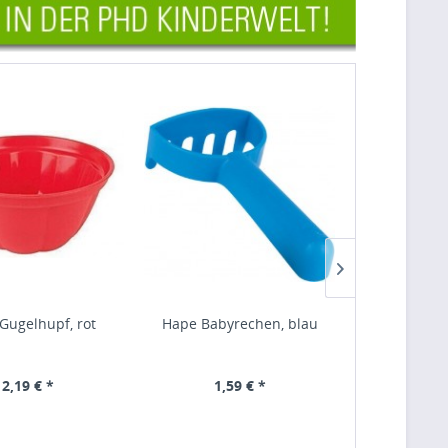
Gugelhupf, rot
Hape Babyrechen, blau
Hape Baby
2,19 € *
1,59 € *
1,9