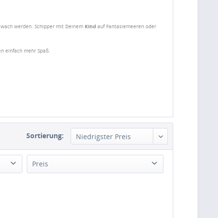
e wach werden. Schipper mit Deinem
Kind
auf Fantasiemeeren oder
n einfach mehr Spaß.
Sortierung:
Preis
von
1,59 €
bis
199,00 €