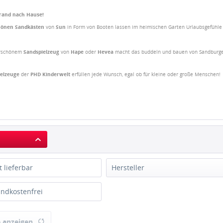
trand nach Hause!
hönen
Sandkästen
von
Sun
in Form von Booten lassen im heimischen Garten Urlaubsgefühl
erschönem
Sandspielzeug
von
Hape
oder
Hevea
macht das buddeln und bauen von Sandburge
ielzeuge
der
PHD
Kinderwelt
erfüllen jede Wunsch, egal ob für kleine oder große Menschen!
t lieferbar
Hersteller
AlpenGaudi
ndkostenfrei
BIG
Hape
 anzeigen