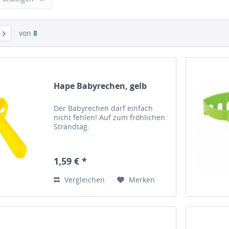
Hevea
Jabadabado
von
8
Scoot & Ride
Simba Dickie Group
STIGA
Theo Klein GmbH
Hape Babyrechen, gelb
Der Babyrechen darf einfach
nicht fehlen! Auf zum fröhlichen
Strandtag.
1,59 € *
Vergleichen
Merken