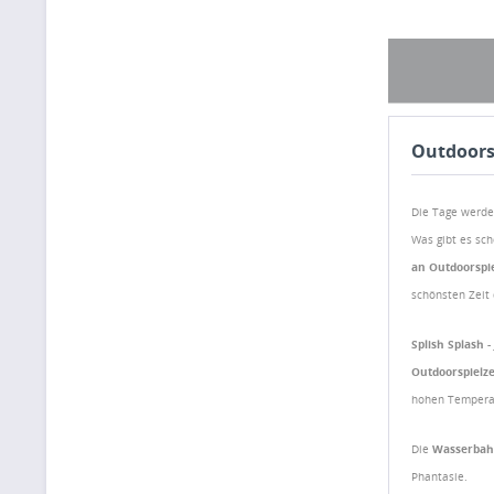
Outdoors
Die Tage werde
Was gibt es sch
an Outdoorspi
schönsten Zeit
Splish Splash -
Outdoorspielz
hohen Temperat
Die
Wasserba
Phantasie.