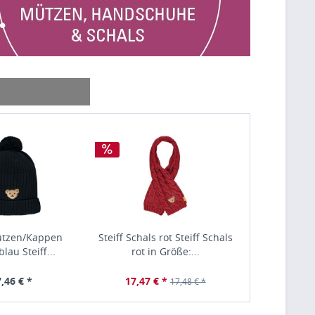
Mützen/Kappen
Steiff Schals rot Steiff Schals
Steiff Mü
lau Steiff...
rot in Größe:...
dunkelbl
,46 € *
17,47 € *
17,
17,48 € *