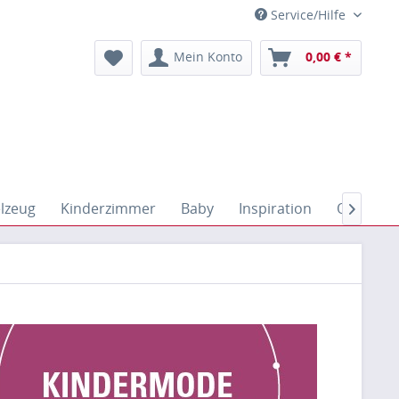
Service/Hilfe
Mein Konto
0,00 € *
elzeug
Kinderzimmer
Baby
Inspiration
Outdoor
