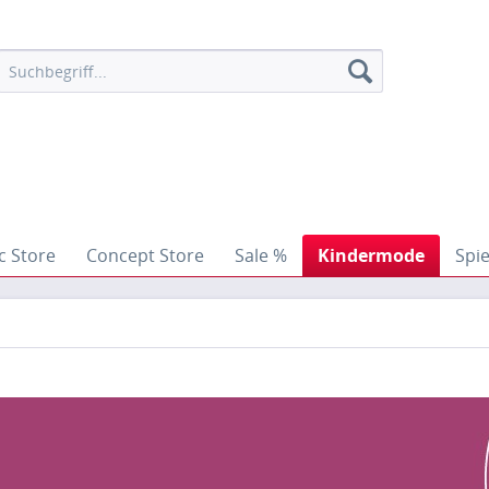
c Store
Concept Store
Sale %
Kindermode
Spi