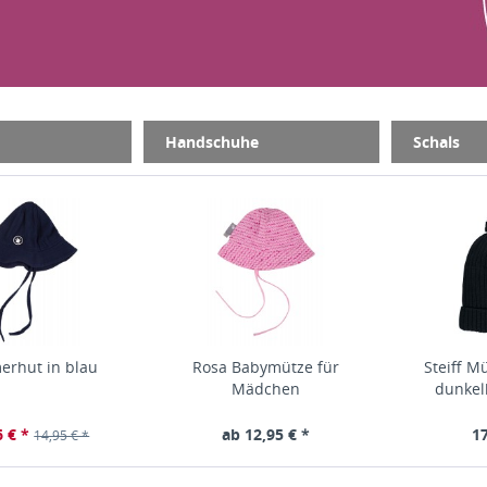
Handschuhe
Schals
rhut in blau
Rosa Babymütze für
Steiff 
Mädchen
dunkelb
6 € *
ab 12,95 € *
17
14,95 € *