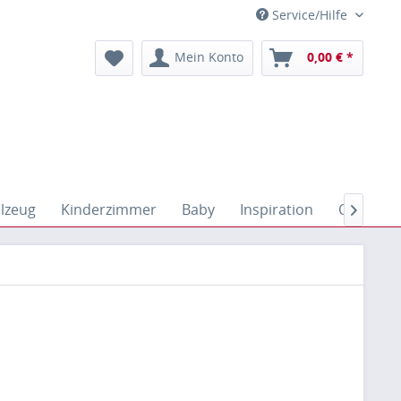
Service/Hilfe
Mein Konto
0,00 € *
elzeug
Kinderzimmer
Baby
Inspiration
Outdoor
