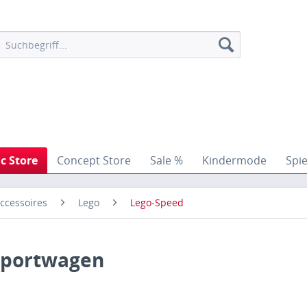
ic Store
Concept Store
Sale %
Kindermode
Spi
ccessoires
Lego
Lego-Speed
rsportwagen