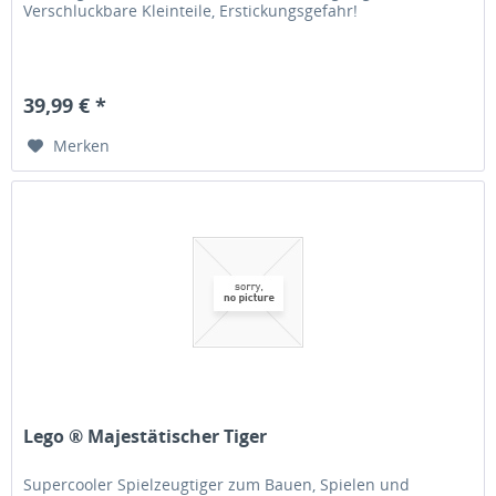
Verschluckbare Kleinteile, Erstickungsgefahr!
39,99 € *
Merken
Lego ® Majestätischer Tiger
Supercooler Spielzeugtiger zum Bauen, Spielen und