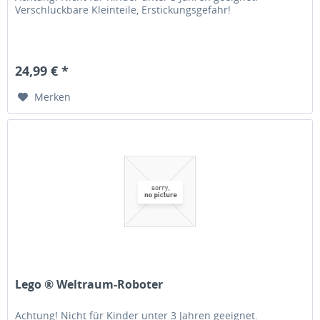
Verschluckbare Kleinteile, Erstickungsgefahr!
24,99 € *
Merken
Lego ® Weltraum-Roboter
Achtung! Nicht für Kinder unter 3 Jahren geeignet.