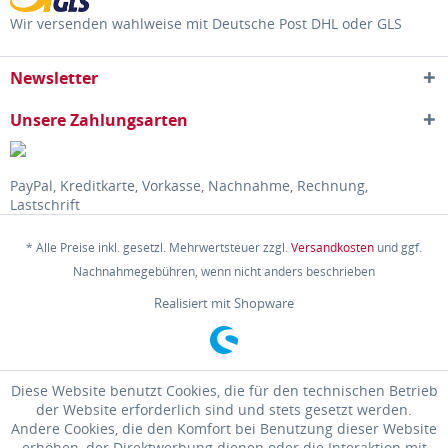
Wir versenden wahlweise mit Deutsche Post DHL oder GLS
Newsletter
Unsere Zahlungsarten
PayPal, Kreditkarte, Vorkasse, Nachnahme, Rechnung,
Lastschrift
* Alle Preise inkl. gesetzl. Mehrwertsteuer zzgl.
Versandkosten
und ggf.
Nachnahmegebühren, wenn nicht anders beschrieben
Realisiert mit Shopware
Diese Website benutzt Cookies, die für den technischen Betrieb
der Website erforderlich sind und stets gesetzt werden.
Andere Cookies, die den Komfort bei Benutzung dieser Website
erhöhen, der Direktwerbung dienen oder die Interaktion mit