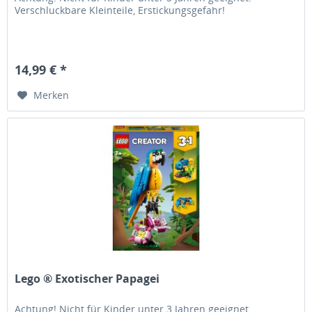
Verschluckbare Kleinteile, Erstickungsgefahr!
14,99 € *
Merken
Lego ® Exotischer Papagei
Achtung! Nicht für Kinder unter 3 Jahren geeignet.