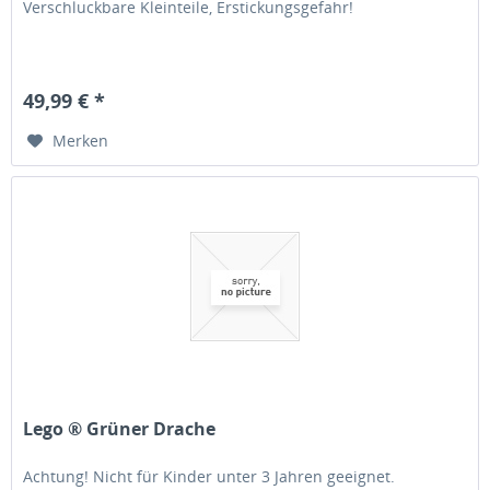
Verschluckbare Kleinteile, Erstickungsgefahr!
49,99 € *
Merken
Lego ® Grüner Drache
Achtung! Nicht für Kinder unter 3 Jahren geeignet.