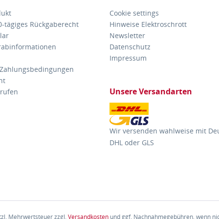
dukt
Cookie settings
30-tägiges Rückgaberecht
Hinweise Elektroschrott
lar
Newsletter
orabinformationen
Datenschutz
Impressum
 Zahlungsbedingungen
ht
Unsere Versandarten
rrufen
Wir versenden wahlweise mit De
DHL oder GLS
etzl. Mehrwertsteuer zzgl.
Versandkosten
und ggf. Nachnahmegebühren, wenn nic