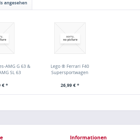
ls angesehen
es-AMG G 63 &
Lego ® Ferrari F40
AMG SL 63
Supersportwagen
 € *
26,99 € *
ce
Informationen