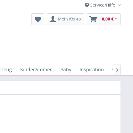
Service/Hilfe
Mein Konto
0,00 € *
elzeug
Kinderzimmer
Baby
Inspiration
Outdoor
