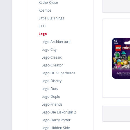
Käthe Kruse
Kosmos
Little Big Things
L.O.L
Lego
Lego-Architecture
Lego-City
Lego-Classic
Lego-Creator
Lego-DC Superheros
Lego-Disney
Lego-Dots
Lego-Duplo
Lego-Friends
Lego-Die Eiskönigin 2
Lego-Harry Potter
Lego-Hidden Side