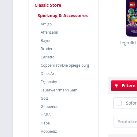
Classic Store
Spielzeug & Accessoires
Amigo
Affenzahn
Bayer
Lego ® L
Bruder
Carletto
Coppenrath/Die Spiegelburg
DinosArt
Ergobaby
Filtern
Feuerwehrmann Sam
Götz
Sofor
Geobender
HABA
Produkte
Hape
Hoppediz