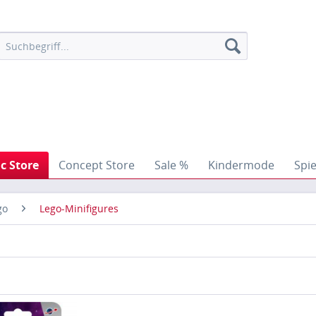
ic Store
Concept Store
Sale %
Kindermode
Spi
go
Lego-Minifigures