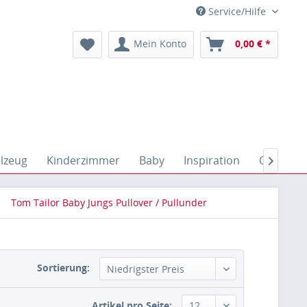
Service/Hilfe
Mein Konto
0,00 € *
elzeug
Kinderzimmer
Baby
Inspiration
Outdoor

Tom Tailor Baby Jungs Pullover / Pullunder
Sortierung:
Artikel pro Seite: