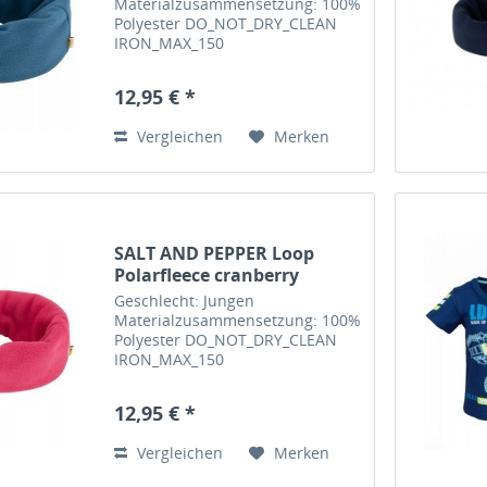
Materialzusammensetzung: 100%
Polyester DO_NOT_DRY_CLEAN
IRON_MAX_150
DO_NOT_TUMBLE_DRY
DO_NOT_BLEACH MILD_CYCLE_30
12,95 € *
Feinwaschmittel verwenden,
separat waschen, auf links
Vergleichen
Merken
waschen und bügeln
Pflegehinweis:...
SALT AND PEPPER Loop
Polarfleece cranberry
Geschlecht: Jungen
Materialzusammensetzung: 100%
Polyester DO_NOT_DRY_CLEAN
IRON_MAX_150
DO_NOT_TUMBLE_DRY
DO_NOT_BLEACH MILD_CYCLE_30
12,95 € *
Feinwaschmittel verwenden,
separat waschen, auf links
Vergleichen
Merken
waschen und bügeln
Pflegehinweis:...