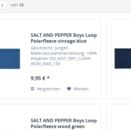
von
13
SALT AND PEPPER Boys Loop
Polarfleece vintage blue
Geschlecht: Jungen
Materialzusammensetzung: 100%
Polyester DO_NOT_DRY_CLEAN
IRON_MAX_150
DO_NOT_TUMBLE_DRY
DO_NOT_BLEACH MILD_CYCLE_40
9,95 € *
Feinwaschmittel verwenden, mit
farbähnlichen Textilien waschen,
Vergleichen
Merken
auf links waschen und bügeln...
SALT AND PEPPER Boys Loop
Polarfleece wood green