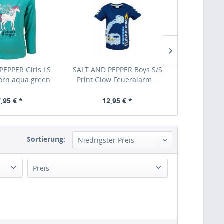
PEPPER Girls LS
SALT AND PEPPER Boys S/S
SALT AND PE
corn aqua green
Print Glow Feueralarm...
Print Feue
,95 € *
12,95 € *
12,
Sortierung:
Preis
von
9,95 €
bis
79,00 €