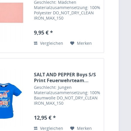
Geschlecht: Mädchen
Materialzusammensetzung: 100%
Polyester DO_NOT_DRY_CLEAN
IRON_MAX_150
DO_NOT_TUMBLE_DRY
DO_NOT_BLEACH MILD_CYCLE_40
9,95 € *
Feinwaschmittel verwenden, mit
farbähnlichen Textilien waschen,
Vergleichen
Merken
auf links waschen und bügeln...
SALT AND PEPPER Boys S/S
Print Feuerwehrteam...
Geschlecht: Jungen
Materialzusammensetzung: 100%
Baumwolle DO_NOT_DRY_CLEAN
IRON_MAX_150
DO_NOT_TUMBLE_DRY
DO_NOT_BLEACH MILD_CYCLE_40
12,95 € *
Feinwaschmittel verwenden, mit
farbähnlichen Textilien waschen,
Vergleichen
Merken
auf links waschen und bügeln...