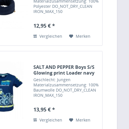
Materialzusammensetzung: 100%
Polyester DO_NOT_DRY_CLEAN
IRON_MAX_150
DO_NOT_TUMBLE_DRY
DO_NOT_BLEACH MILD_CYCLE_30
12,95 € *
Feinwaschmittel verwenden,
separat waschen, auf links
Vergleichen
Merken
waschen und bügeln
Pflegehinweis:...
SALT AND PEPPER Boys S/S
Glowing print Loader navy
Geschlecht: Jungen
Materialzusammensetzung: 100%
Baumwolle DO_NOT_DRY_CLEAN
IRON_MAX_150
DO_NOT_TUMBLE_DRY
DO_NOT_BLEACH MILD_CYCLE_40
13,95 € *
Feinwaschmittel verwenden, mit
farbähnlichen Textilien waschen,
Vergleichen
Merken
auf links waschen und bügeln...