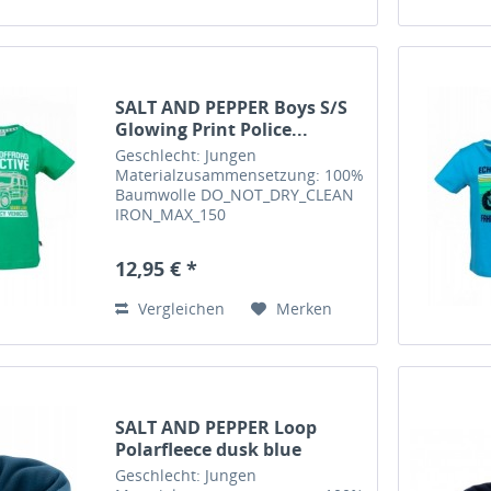
SALT AND PEPPER Boys S/S
Glowing Print Police...
Geschlecht: Jungen
Materialzusammensetzung: 100%
Baumwolle DO_NOT_DRY_CLEAN
IRON_MAX_150
DO_NOT_TUMBLE_DRY
DO_NOT_BLEACH MILD_CYCLE_40
12,95 € *
Feinwaschmittel verwenden, mit
farbähnlichen Textilien waschen,
Vergleichen
Merken
auf links waschen und bügeln...
SALT AND PEPPER Loop
Polarfleece dusk blue
Geschlecht: Jungen