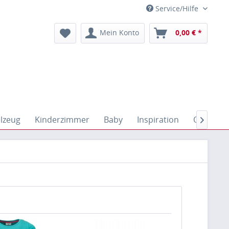
Service/Hilfe
Mein Konto
0,00 € *
elzeug
Kinderzimmer
Baby
Inspiration
Outdoor
