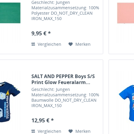
Geschlecht: Jungen
Materialzusammensetzung: 100%
Polyester DO_NOT_DRY_CLEAN
IRON_MAX_150
DO_NOT_TUMBLE_DRY
DO_NOT_BLEACH MILD_CYCLE_40
9,95 € *
Feinwaschmittel verwenden, mit
farbähnlichen Textilien waschen,
Vergleichen
Merken
auf links waschen und bügeln...
SALT AND PEPPER Boys S/S
Print Glow Feueralarm...
Geschlecht: Jungen
Materialzusammensetzung: 100%
Baumwolle DO_NOT_DRY_CLEAN
IRON_MAX_150
DO_NOT_TUMBLE_DRY
DO_NOT_BLEACH MILD_CYCLE_40
12,95 € *
Feinwaschmittel verwenden, mit
farbähnlichen Textilien waschen,
Vergleichen
Merken
auf links waschen und bügeln...