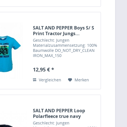
SALT AND PEPPER Boys S/ S
Print Tractor Jungs...
Geschlecht: Jungen
Materialzusammensetzung: 100%
Baumwolle DO_NOT_DRY_CLEAN
IRON_MAX_150
DO_NOT_TUMBLE_DRY
DO_NOT_BLEACH MILD_CYCLE_30
12,95 € *
Feinwaschmittel verwenden,
separat waschen, auf links
Vergleichen
Merken
waschen und bügeln
Pflegehinweis:...
SALT AND PEPPER Loop
Polarfleece true navy
Geschlecht: Jungen