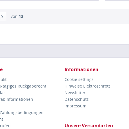
von
13
ce
Informationen
dukt
Cookie settings
30-tägiges Rückgaberecht
Hinweise Elektroschrott
lar
Newsletter
orabinformationen
Datenschutz
Impressum
 Zahlungsbedingungen
ht
Unsere Versandarten
rrufen