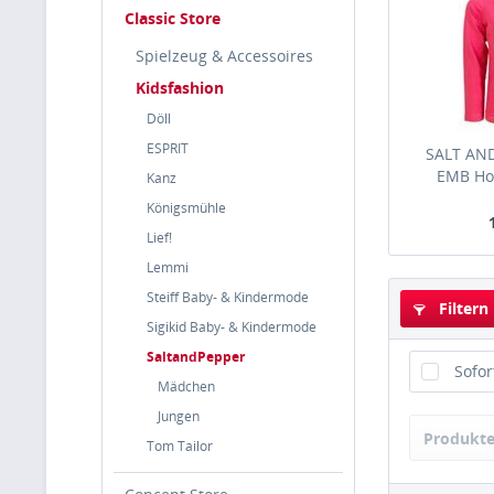
Classic Store
Spielzeug & Accessoires
Kidsfashion
Döll
ESPRIT
SALT AND
EMB Hor
Kanz
Königsmühle
Lief!
Lemmi
Steiff Baby- & Kindermode
Filtern
Sigikid Baby- & Kindermode
SaltandPepper
Sofor
Mädchen
Jungen
Produkte
Tom Tailor