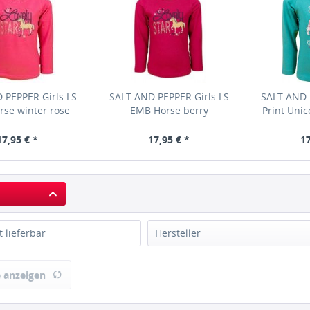
 PEPPER Girls LS
SALT AND PEPPER Girls LS
SALT AND 
se winter rose
EMB Horse berry
Print Uni
17,95 € *
17,95 € *
17
t lieferbar
Hersteller
SALT AND PEPPER
 anzeigen