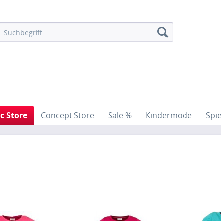
ic Store
Concept Store
Sale %
Kindermode
Spi