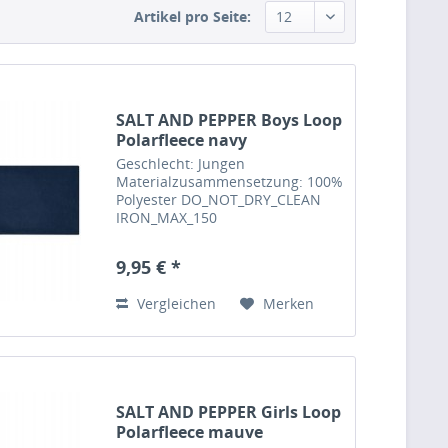
Artikel pro Seite:
SALT AND PEPPER Boys Loop
Polarfleece navy
Geschlecht: Jungen
Materialzusammensetzung: 100%
Polyester DO_NOT_DRY_CLEAN
IRON_MAX_150
DO_NOT_TUMBLE_DRY
DO_NOT_BLEACH MILD_CYCLE_40
9,95 € *
Feinwaschmittel verwenden, mit
farbähnlichen Textilien waschen,
Vergleichen
Merken
auf links waschen und bügeln...
SALT AND PEPPER Girls Loop
Polarfleece mauve