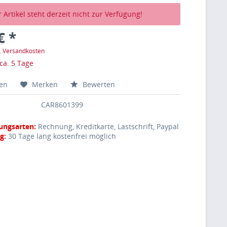
 Artikel steht derzeit nicht zur Verfügung!
€ *
l. Versandkosten
 ca. 5 Tage
hen
Merken
Bewerten
CAR8601399
ungsarten:
Rechnung, Kreditkarte, Lastschrift, Paypal
g:
30 Tage lang kostenfrei möglich