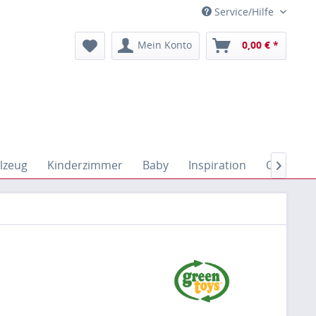
Service/Hilfe
Mein Konto
0,00 € *
lzeug
Kinderzimmer
Baby
Inspiration
Outdoor
