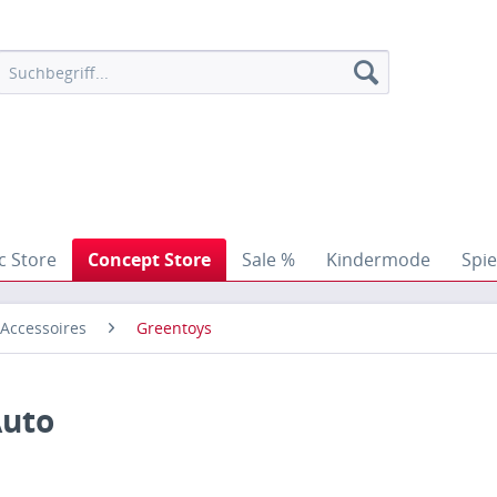
c Store
Concept Store
Sale %
Kindermode
Spie
 Accessoires
Greentoys
Auto