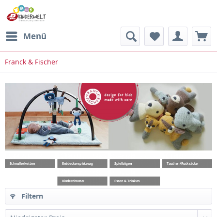
Menü
Franck & Fischer
Schnullerketten
Entdeckerspielzeug
Spielbögen
Taschen/Rucksäcke
Kinderzimmer
Essen & Trinken
Filtern