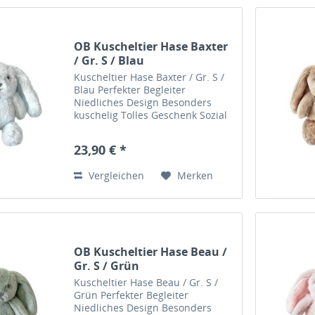
OB Kuscheltier Hase Baxter
/ Gr. S / Blau
Kuscheltier Hase Baxter / Gr. S /
Blau Perfekter Begleiter
Niedliches Design Besonders
kuschelig Tolles Geschenk Sozial
verantwortungsvolle Herstellung
Baxters Bio Job: Frisör Liebt:
23,90 € *
Geschichtenerzählen & Zeitungen
Dieser tolle...
Vergleichen
Merken
OB Kuscheltier Hase Beau /
Gr. S / Grün
Kuscheltier Hase Beau / Gr. S /
Grün Perfekter Begleiter
Niedliches Design Besonders