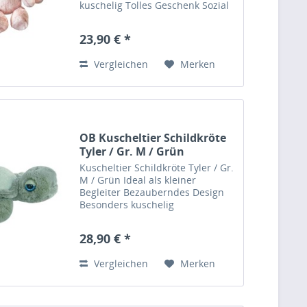
kuschelig Tolles Geschenk Sozial
verantwortungsvolle Herstellung
Betsys Bio Job: Influencer Liebt:
23,90 € *
SEO-Tools & Kokosnusswasser
Dieser tolle Plüschhase...
Vergleichen
Merken
OB Kuscheltier Schildkröte
Tyler / Gr. M / Grün
Kuscheltier Schildkröte Tyler / Gr.
M / Grün Ideal als kleiner
Begleiter Bezauberndes Design
Besonders kuschelig
Wunderbares Geschenk Sozial
verantwortungsvolle Herstellung
28,90 € *
Tuylers Bio Job: Profi Surfer Liebt:
Reisen & Hawaiianische...
Vergleichen
Merken