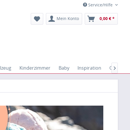
Service/Hilfe
Mein Konto
0,00 € *
lzeug
Kinderzimmer
Baby
Inspiration
Outdoor
