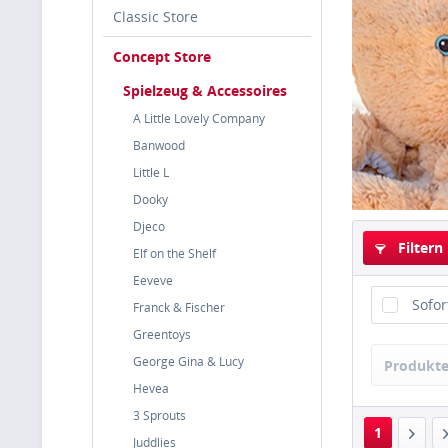
Classic Store
Concept Store
Spielzeug & Accessoires
A Little Lovely Company
Banwood
Little L
Dooky
Djeco
Filtern
Elf on the Shelf
Eeveve
Sofor
Franck & Fischer
Greentoys
George Gina & Lucy
Produkte
Hevea
3 Sprouts
1
Juddlies