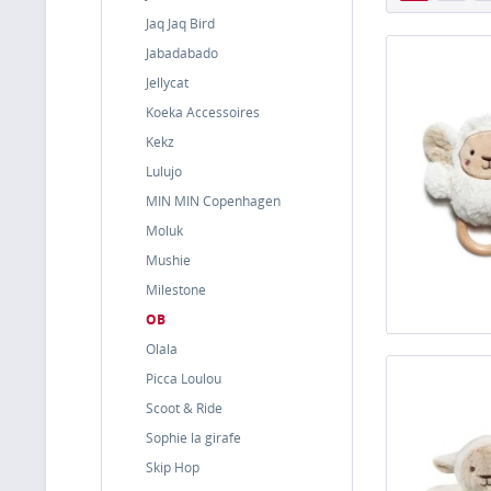
Jaq Jaq Bird
Jabadabado
Jellycat
Koeka Accessoires
Kekz
Lulujo
MIN MIN Copenhagen
Moluk
Mushie
Milestone
OB
Olala
Picca Loulou
Scoot & Ride
Sophie la girafe
Skip Hop