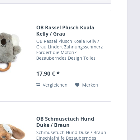
OB Rassel Plüsch Koala
Kelly / Grau
OB Rassel Plüsch Koala Kelly /
Grau Lindert Zahnungsschmerz
Fördert die Motorik
Bezauberndes Design Tolles
Geschenk Sozial
verantwortungsvolle Herstellung
17,90 € *
Lees Bio Job: Designer Liebt:
Regenschauer & Basteln Diese
Vergleichen
Merken
Rassel ist einfach...
OB Schmusetuch Hund
Duke / Braun
Schmusetuch Hund Duke / Braun
Einschlafhilfe Bezauberndes