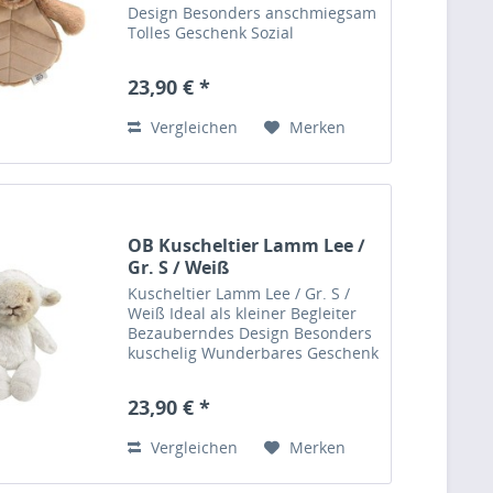
Design Besonders anschmiegsam
Tolles Geschenk Sozial
verantwortungsvolle Herstellung
Lees Bio Job: Designer Liebt:
23,90 € *
Regenschauer & Basteln Mit
diesem bezaubernden
Vergleichen
Merken
Schmusetuch wird...
OB Kuscheltier Lamm Lee /
Gr. S / Weiß
Kuscheltier Lamm Lee / Gr. S /
Weiß Ideal als kleiner Begleiter
Bezauberndes Design Besonders
kuschelig Wunderbares Geschenk
Sozial verantwortungsvolle
Herstellung Lees Bio Job:
23,90 € *
Designer Liebt: Regenschauer &
Basteln Dieses bezaubernde...
Vergleichen
Merken