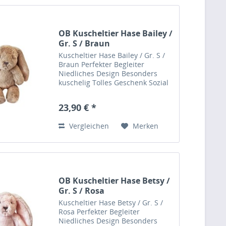
OB Kuscheltier Hase Bailey /
Gr. S / Braun
Kuscheltier Hase Bailey / Gr. S /
Braun Perfekter Begleiter
Niedliches Design Besonders
kuschelig Tolles Geschenk Sozial
verantwortungsvolle Herstellung
Baxters Bio Job: Frisör Liebt:
23,90 € *
Geschichtenerzählen & Zeitungen
Dieser tolle...
Vergleichen
Merken
OB Kuscheltier Hase Betsy /
Gr. S / Rosa
Kuscheltier Hase Betsy / Gr. S /
Rosa Perfekter Begleiter
Niedliches Design Besonders