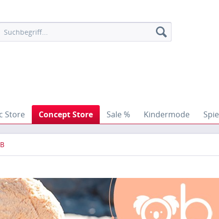
c Store
Concept Store
Sale %
Kindermode
Spie
B