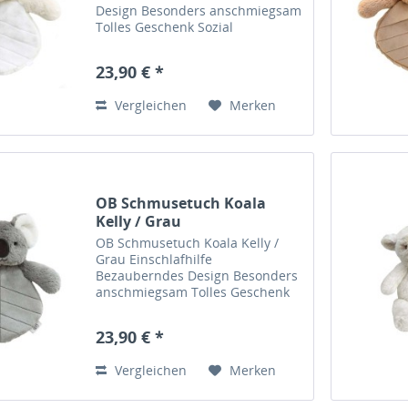
Design Besonders anschmiegsam
Tolles Geschenk Sozial
verantwortungsvolle Herstellung
Lees Bio Job: Designer Liebt:
23,90 € *
Regenschauer & Basteln Mit
diesem bezaubernden
Vergleichen
Merken
Schmusetuch wird...
OB Schmusetuch Koala
Kelly / Grau
OB Schmusetuch Koala Kelly /
Grau Einschlafhilfe
Bezauberndes Design Besonders
anschmiegsam Tolles Geschenk
Sozial verantwortungsvolle
Herstellung Lees Bio Job:
23,90 € *
Designer Liebt: Regenschauer &
Basteln Mit diesem
Vergleichen
Merken
bezaubernden Schmusetuch...