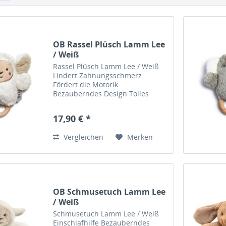
OB Rassel Plüsch Lamm Lee
/ Weiß
Rassel Plüsch Lamm Lee / Weiß
Lindert Zahnungsschmerz
Fördert die Motorik
Bezauberndes Design Tolles
Geschenk Sozial
verantwortungsvolle Herstellung
17,90 € *
Lees Bio Job: Designer Liebt:
Regenschauer & Basteln Diese
Vergleichen
Merken
Rassel ist einfach...
OB Schmusetuch Lamm Lee
/ Weiß
Schmusetuch Lamm Lee / Weiß
Einschlafhilfe Bezauberndes