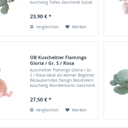
kuschelig Tolles Geschenk Sozial
verantwortungsvolle Herstellung
Beaus Bio Job: Gärtner Liebt:
23,90 € *
Sukkulenten & Braten Dieser tolle
Plüschhase ist der...
Vergleichen
Merken
OB Kuscheltier Flamingo
Gloria / Gr. S / Rosa
Kuscheltier Flamingo Gloria / Gr.
S / Rosa Ideal als kleiner Begleiter
Bezauberndes Design Besonders
kuschelig Wunderbares Geschenk
Sozial verantwortungsvolle
Herstellung Glorias Bio Job:
27,50 € *
Flamenco Tänzerin Liebt: Tropen
& sich schick...
Vergleichen
Merken