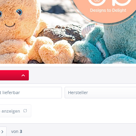
t lieferbar
Hersteller
OB
 anzeigen
von
3