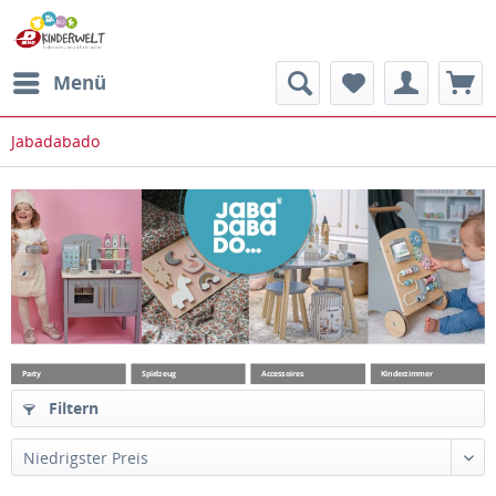
Menü
Jabadabado
Party
Spielzeug
Accessoires
Kinderzimmer
Filtern