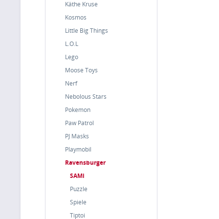
Käthe Kruse
Kosmos
Little Big Things
L.O.L
Lego
Moose Toys
Nerf
Nebolous Stars
Pokemon
Paw Patrol
PJ Masks
Playmobil
Ravensburger
SAMi
Puzzle
Spiele
Tiptoi