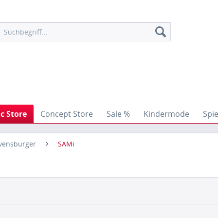
ic Store
Concept Store
Sale %
Kindermode
Spi
vensburger
SAMi