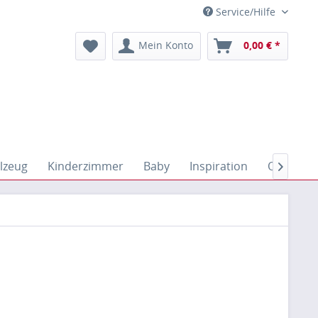
Service/Hilfe
Mein Konto
0,00 € *
lzeug
Kinderzimmer
Baby
Inspiration
Outdoor
