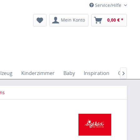
Service/Hilfe
Mein Konto
0,00 € *
elzeug
Kinderzimmer
Baby
Inspiration
Outdoor

ns