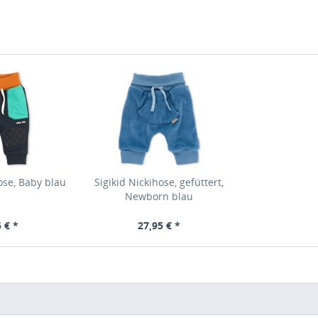
ose, Baby blau
Sigikid Nickihose, gefüttert,
Newborn blau
 € *
27,95 € *