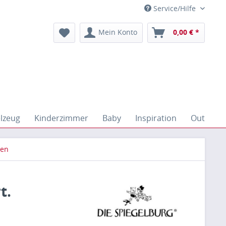
Service/Hilfe
Mein Konto
0,00 € *
elzeug
Kinderzimmer
Baby
Inspiration
Outdoor
pen
t.