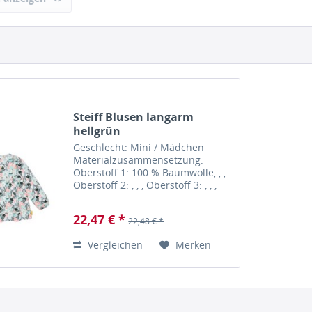
Steiff Blusen langarm
hellgrün
Geschlecht: Mini / Mädchen
Materialzusammensetzung:
Oberstoff 1: 100 % Baumwolle, , ,
Oberstoff 2: , , , Oberstoff 3: , , ,
Oberstoff 4: , , , Pflegehinweis: 30°
C Feinwäsche, Nicht Bleichen,
22,47 € *
22,48 € *
Schonende Trocknung, Nicht Heiß
Bügeln, Nicht...
Vergleichen
Merken