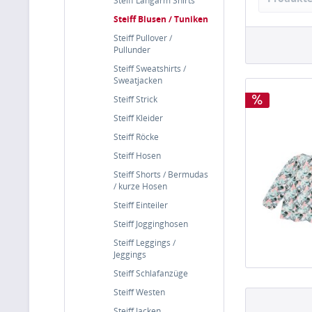
Steiff Langarm Shirts
Steiff Blusen / Tuniken
Steiff Pullover /
Pullunder
Steiff Sweatshirts /
Sweatjacken
Steiff Strick
Steiff Kleider
Steiff Röcke
Steiff Hosen
Steiff Shorts / Bermudas
/ kurze Hosen
Steiff Einteiler
Steiff Jogginghosen
Steiff Leggings /
Jeggings
Steiff Schlafanzüge
Steiff Westen
Steiff Jacken