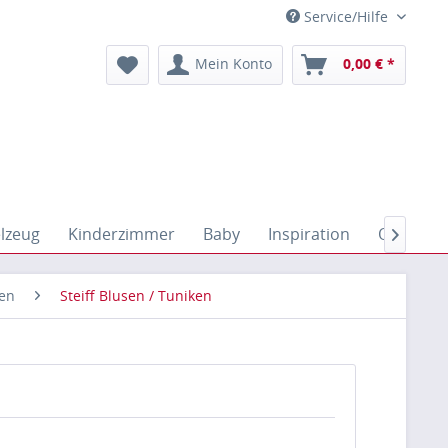
Service/Hilfe
Mein Konto
0,00 € *
elzeug
Kinderzimmer
Baby
Inspiration
Outdoor

hen
Steiff Blusen / Tuniken