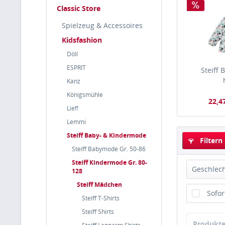
Classic Store
Spielzeug & Accessoires
Kidsfashion
Döll
ESPRIT
Steiff
Kanz
Königsmühle
22,4
Lief!
Lemmi
Steiff Baby- & Kindermode
Filtern
Steiff Babymode Gr. 50-86
Steiff Kindermode Gr. 80-
Geschlec
128
Steiff Mädchen
Mini
Sofor
Steiff T-Shirts
Steiff Shirts
Produkte