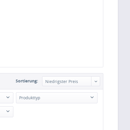
Sortierung:
Produkttyp
Tunika langarm