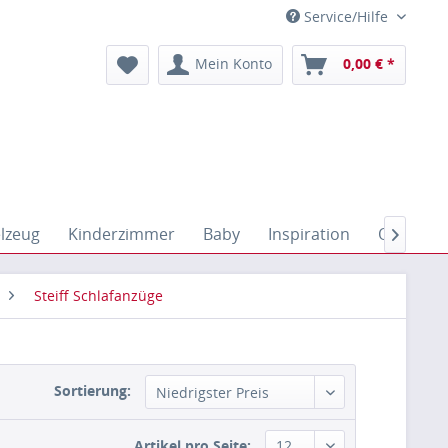
Service/Hilfe
Mein Konto
0,00 € *
elzeug
Kinderzimmer
Baby
Inspiration
Outdoor

Steiff Schlafanzüge
Sortierung:
Artikel pro Seite: