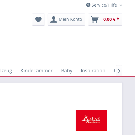
Service/Hilfe
Mein Konto
0,00 € *
elzeug
Kinderzimmer
Baby
Inspiration
Outdoor
