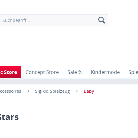
ic Store
Concept Store
Sale %
Kindermode
Spi
ccessoires
Sigikid Spielzeug
Baby
Stars