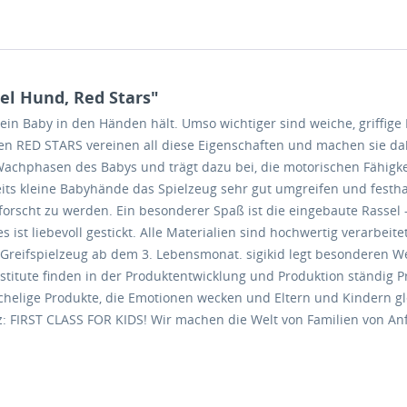
el Hund, Red Stars"
ie ein Baby in den Händen hält. Umso wichtiger sind weiche, griffige
ten RED STARS vereinen all diese Eigenschaften und machen sie dah
 Wachphasen des Babys und trägt dazu bei, die motorischen Fähigke
ereits kleine Babyhände das Spielzeug sehr gut umgreifen und fes
rforscht zu werden. Ein besonderer Spaß ist die eingebaute Rassel 
s ist liebevoll gestickt. Alle Materialien sind hochwertig verarbei
reifspielzeug ab dem 3. Lebensmonat. sigikid legt besonderen We
nstitute finden in der Produktentwicklung und Produktion ständig 
uschelige Produkte, die Emotionen wecken und Eltern und Kindern g
atz: FIRST CLASS FOR KIDS! Wir machen die Welt von Familien von A