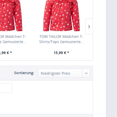
OR Mädchen T-
TOM TAILOR Mädchen T-
TOM TAILO
s Gemusterte...
Shirts/Tops Gemusterte...
Shirts/Tops
,99 € *
15,99 € *
15,
Sortierung: