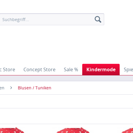
c Store
Concept Store
Sale %
Kindermode
Spi
en
Blusen / Tuniken