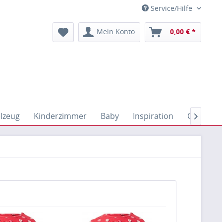
Service/Hilfe
Mein Konto
0,00 € *
elzeug
Kinderzimmer
Baby
Inspiration
Outdoor
