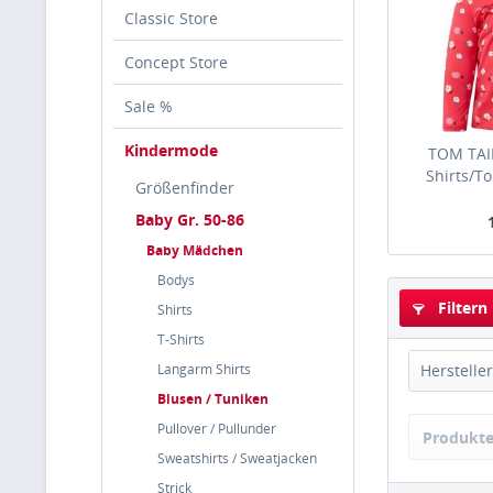
Classic Store
Concept Store
Sale %
Kindermode
TOM TAI
Shirts/T
Größenfinder
Baby Gr. 50-86
Baby Mädchen
Bodys
Filtern
Shirts
T-Shirts
Langarm Shirts
Hersteller
Blusen / Tuniken
Tom T
Pullover / Pullunder
Produkte
Sweatshirts / Sweatjacken
Strick