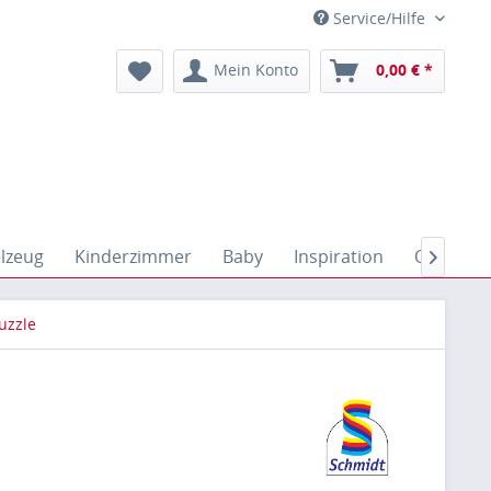
Service/Hilfe
Mein Konto
0,00 € *
elzeug
Kinderzimmer
Baby
Inspiration
Outdoor

uzzle