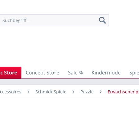
ic Store
Concept Store
Sale %
Kindermode
Spi
ccessoires
Schmidt Spiele
Puzzle
Erwachsenenp