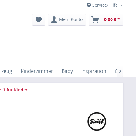
Service/Hilfe
Mein Konto
0,00 € *
elzeug
Kinderzimmer
Baby
Inspiration
Outdoor

eiff für Kinder