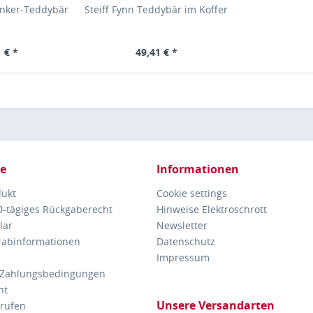
lenker-Teddybär
Steiff Fynn Teddybär im Koffer
 € *
49,41 € *
ce
Informationen
dukt
Cookie settings
30-tägiges Rückgaberecht
Hinweise Elektroschrott
lar
Newsletter
orabinformationen
Datenschutz
Impressum
 Zahlungsbedingungen
ht
Unsere Versandarten
rrufen