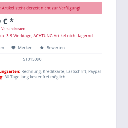
 Artikel steht derzeit nicht zur Verfügung!
 € *
l. Versandkosten
 ca. 3-9 Werktage, ACHTUNG Artikel nicht lagernd
hen
Merken
Bewerten
ST015090
ungsarten:
Rechnung, Kreditkarte, Lastschrift, Paypal
g:
30 Tage lang kostenfrei möglich