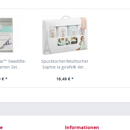
ear™ Swaddle-
Spucktücher/Mulltücher
rten Set...
Sophie la girafe® 4er...
 € *
16,49 € *
ce
Informationen