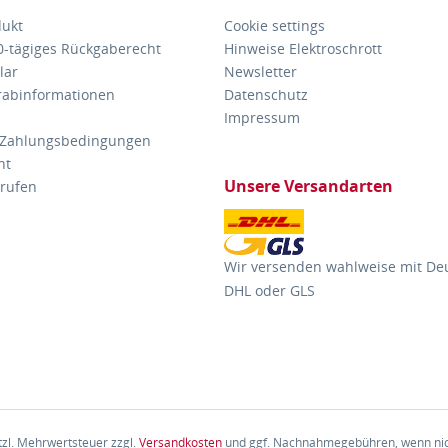
dukt
Cookie settings
30-tägiges Rückgaberecht
Hinweise Elektroschrott
lar
Newsletter
orabinformationen
Datenschutz
Impressum
 Zahlungsbedingungen
ht
Unsere Versandarten
rrufen
Wir versenden wahlweise mit De
DHL oder GLS
etzl. Mehrwertsteuer zzgl.
Versandkosten
und ggf. Nachnahmegebühren, wenn nic