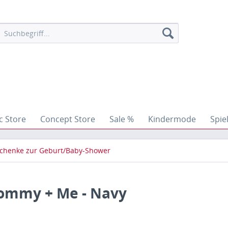
c Store
Concept Store
Sale %
Kindermode
Spie
chenke zur Geburt/Baby-Shower
ommy + Me - Navy